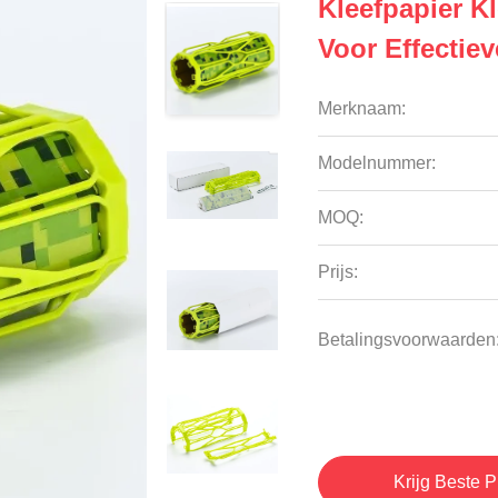
Kleefpapier K
Voor Effectie
Merknaam:
Modelnummer:
MOQ:
Prijs:
Betalingsvoorwaarden
Krijg Beste P