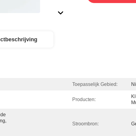
ctbeschrijving
Toepasselijk Gebied:
Ni
Kl
Producten:
M
de 
ng, 
Stroombron:
G