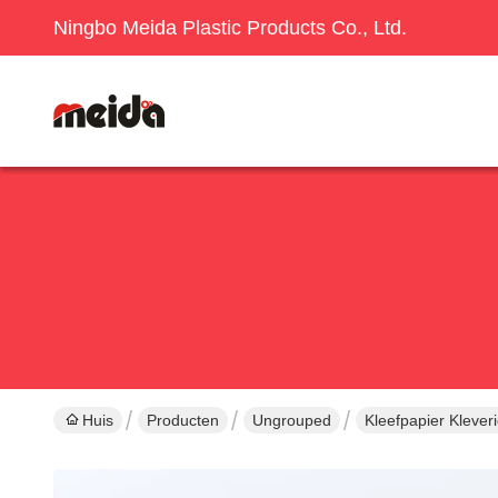
Ningbo Meida Plastic Products Co., Ltd.
Huis
Producten
Ungrouped
Kleefpapier Klever