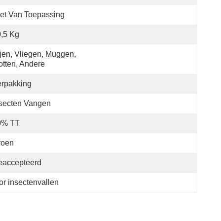
et Van Toepassing
,5 Kg
jen, Vliegen, Muggen, 
tten, Andere
rpakking
secten Vangen
0% TT
roen
eaccepteerd
r insectenvallen