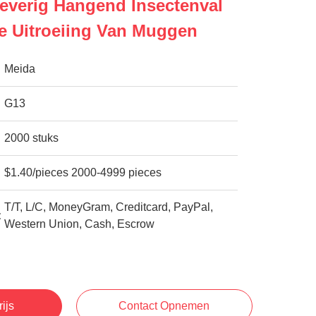
leverig Hangend Insectenval
ve Uitroeiing Van Muggen
Meida
G13
2000 stuks
$1.40/pieces 2000-4999 pieces
T/T, L/C, MoneyGram, Creditcard, PayPal,
:
Western Union, Cash, Escrow
rijs
Contact Opnemen