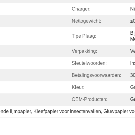
Charger:
Ni
Nettogewicht:
≤0
Bi
Tipe Plaag:
Mo
Verpakking:
Ve
Sleutelwoorden:
In
Betalingsvoorwaarden:
3
Kleur:
G
OEM-Producten:
G
ende lijmpapier
, 
Kleefpapier voor insectenvallen
, 
Gluwpapier voo