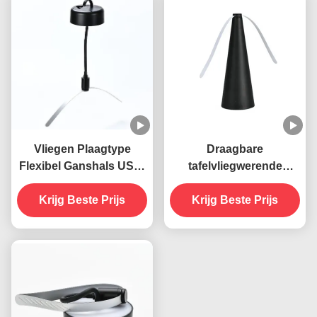
Vliegen Plaagtype
Draagbare
Flexibel Ganshals USB-
tafelvliegwerende
aangedreven Hangende
ventilator met zachte
Krijg Beste Prijs
Vliegenvallen
messen houdt vliegen
Krijg Beste Prijs
Insectenwerende
binnen en buiten weg
ventilator