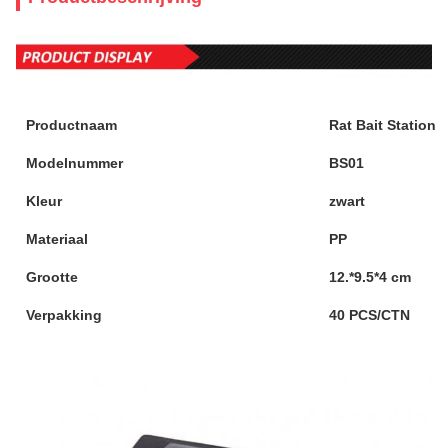
Productnaam
Rat Bait Station
Modelnummer
BS01
Kleur
zwart
Materiaal
PP
Grootte
12.*9.5*4 cm
Verpakking
40 PCS/CTN