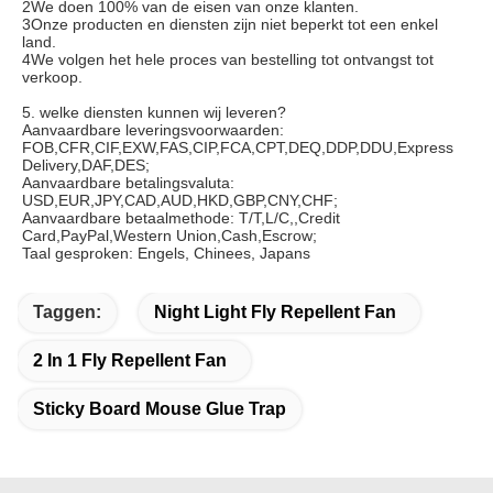
2We doen 100% van de eisen van onze klanten.
3Onze producten en diensten zijn niet beperkt tot een enkel 
land.
4We volgen het hele proces van bestelling tot ontvangst tot 
verkoop.
5. welke diensten kunnen wij leveren?
Aanvaardbare leveringsvoorwaarden: 
FOB,CFR,CIF,EXW,FAS,CIP,FCA,CPT,DEQ,DDP,DDU,Express 
Delivery,DAF,DES;
Aanvaardbare betalingsvaluta: 
USD,EUR,JPY,CAD,AUD,HKD,GBP,CNY,CHF;
Aanvaardbare betaalmethode: T/T,L/C,,Credit 
Card,PayPal,Western Union,Cash,Escrow;
Taal gesproken: Engels, Chinees, Japans
Taggen:
Night Light Fly Repellent Fan
2 In 1 Fly Repellent Fan
Sticky Board Mouse Glue Trap