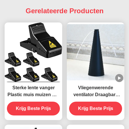
Gerelateerde Producten
Sterke lente vanger
Vliegenwerende
Plastic muis muizen Rat
ventilator Draagbare
Snap Trap
tafel Vliegen
Krijg Beste Prijs
weghouden met zachte
Krijg Beste Prijs
messen ABS PET
materiaal