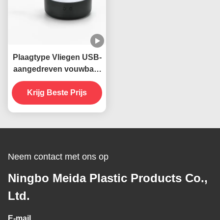
Plaagtype Vliegen USB-
aangedreven vouwbare
nek hangende insecten
afstotende ventilator
Krijg Beste Prijs
voor tafels
Neem contact met ons op
Ningbo Meida Plastic Products Co.,
Ltd.
E-mail