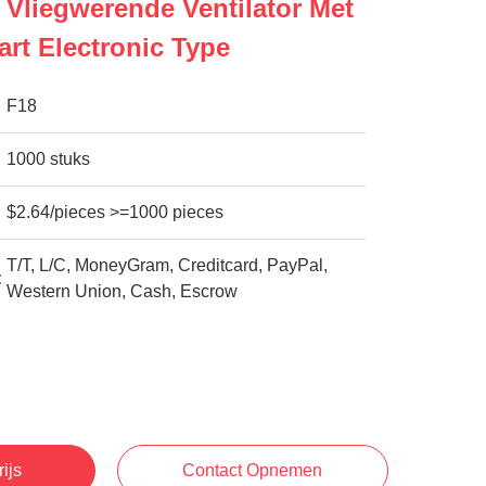
 Vliegwerende Ventilator Met
art Electronic Type
F18
1000 stuks
$2.64/pieces >=1000 pieces
T/T, L/C, MoneyGram, Creditcard, PayPal,
:
Western Union, Cash, Escrow
rijs
Contact Opnemen