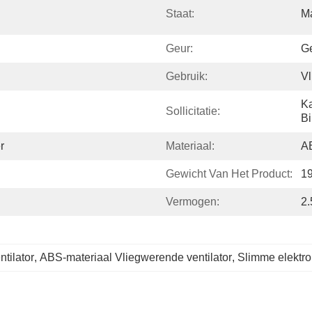
Staat:
Ma
Geur:
G
Gebruik:
Vl
Ka
Sollicitatie:
Bi
r
Materiaal:
A
Gewicht Van Het Product:
1
Vermogen:
2
tilator
, 
ABS-materiaal Vliegwerende ventilator
, 
Slimme elektro