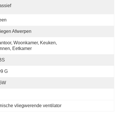
ssief
een
iegen Afwerpen
ntoor, Woonkamer, Keuken, 
nnen, Eetkamer
BS
99 G
.5W
nische vliegwerende ventilator