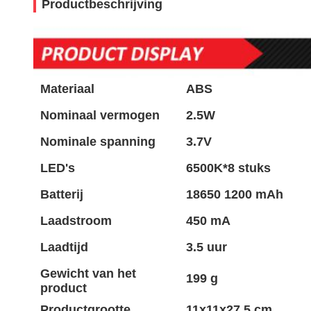
Productbeschrijving
Materiaal
ABS
Nominaal vermogen
2.5W
Nominale spanning
3.7V
LED's
6500K*8 stuks
Batterij
18650 1200 mAh
Laadstroom
450 mA
Laadtijd
3.5 uur
Gewicht van het
199 g
product
Productgrootte
11x11x27,5 cm