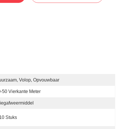
uurzaam, Volop, Opvouwbaar
-50 Vierkante Meter
iegafweermiddel
10 Stuks