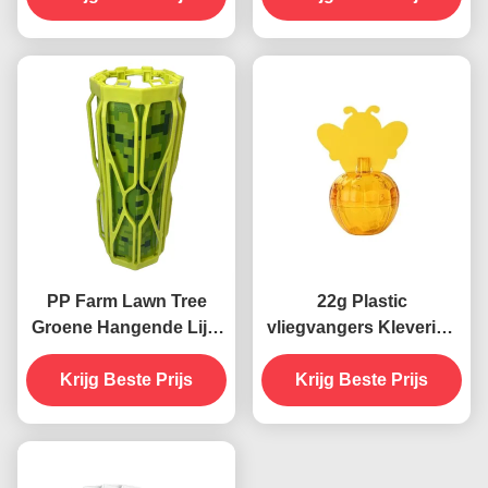
van plagen
PP Farm Lawn Tree
22g Plastic
Groene Hangende Lijm
vliegvangers Kleverige
Kleverige Vlieg Insecten
lijmvanger voor binnen
Termite Val Roller
Krijg Beste Prijs
veilig en niet-giftig
Krijg Beste Prijs
plaagbestrijding