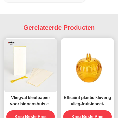
Gerelateerde Producten
Vliegval kleefpapier
Efficiënt plastic kleverig
voor binnenshuis en
vlieg-fruit-insect-
buiten voor effectieve
termitietval 480 uur
en veilige bestrijding
Krijg Beste Prijs
gebruik Geen geur
Krijg Beste Prijs