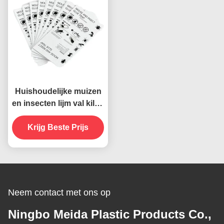
Huishoudelijke muizen
en insecten lijm val killer
vanger papier kleefkaart
Krijg Beste Prijs
voor termieten
Neem contact met ons op
Ningbo Meida Plastic Products Co.,