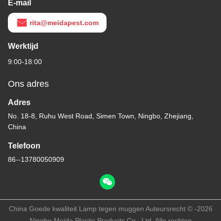
E-mail
rita@meidapest.com
Werktijd
9:00-18:00
Ons adres
Adres
No. 18-8, Ruhu West Road, Simen Town, Ningbo, Zhejiang,
China
Telefoon
86--13780050909
China Goede kwaliteit Lamp tegen muggen Auteursrecht © -2026
Ningbo Meida Plastic Products Co., Ltd. Alle rechten