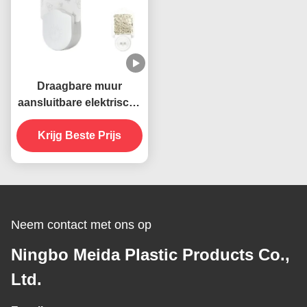
Draagbare muur
aansluitbare elektrische
395 NM UV muggen
doden lamp vliegende
Krijg Beste Prijs
insecten vanger
moordenaar
Neem contact met ons op
Ningbo Meida Plastic Products Co.,
Ltd.