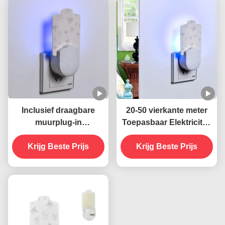
Inclusief draagbare
20-50 vierkante meter
muurplug-in
Toepasbaar Elektriciteit
stopcontact elektrische
Muur aansluiting Socket
Krijg Beste Prijs
395 NM UV
UV muggenverdelger
Krijg Beste Prijs
muggenverdelgende
Lamp Vaste staat Zeer
lamp Duurzame en
doeltreffend
effectieve
insectenbestrijding