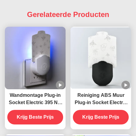
Gerelateerde Producten
Wandmontage Plug-in
Reiniging ABS Muur
Socket Electric 395 NM
Plug-in Socket Electric
UV
395 NM UV
muggenverdelgende
Krijg Beste Prijs
muggenverdelgende
Krijg Beste Prijs
lamp vliegende
lamp Vliegende
insectenverdelger
insectenverdelger val