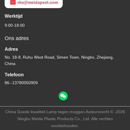
rita@meidapest.com
Werktijd
9:00-18:00
Ons adres
Adres
No. 18-8, Ruhu West Road, Simen Town, Ningbo, Zhejiang,
China
Telefoon
86--13780050909
China Goede kwaliteit Lamp tegen muggen Auteursrecht © -2026
Ningbo Meida Plastic Products Co., Ltd. Alle rechten
voorbehouden.