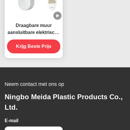
Draagbare muur
aansluitbare elektrische
395 NM UV muggen
doden lamp vliegende
Krijg Beste Prijs
insecten vanger
moordenaar
Neem contact met ons op
Ningbo Meida Plastic Products Co.,
Ltd.
E-mail