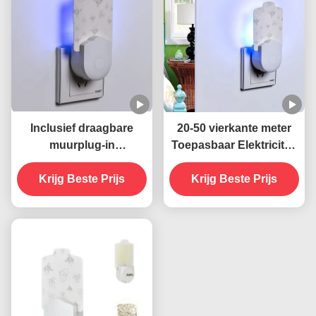
Inclusief draagbare
20-50 vierkante meter
muurplug-in
Toepasbaar Elektriciteit
stopcontact elektrische
Muur aansluiting Socket
Krijg Beste Prijs
395 NM UV
UV muggenverdelger
Krijg Beste Prijs
muggenverdelgende
Lamp Vaste staat Zeer
lamp Duurzame en
doeltreffend
effectieve
insectenbestrijding