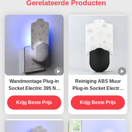
Gerelateerde Producten
Wandmontage Plug-in
Reiniging ABS Muur
Socket Electric 395 NM
Plug-in Socket Electric
UV
395 NM UV
muggenverdelgende
Krijg Beste Prijs
muggenverdelgende
Krijg Beste Prijs
lamp vliegende
lamp Vliegende
insectenverdelger
insectenverdelger val