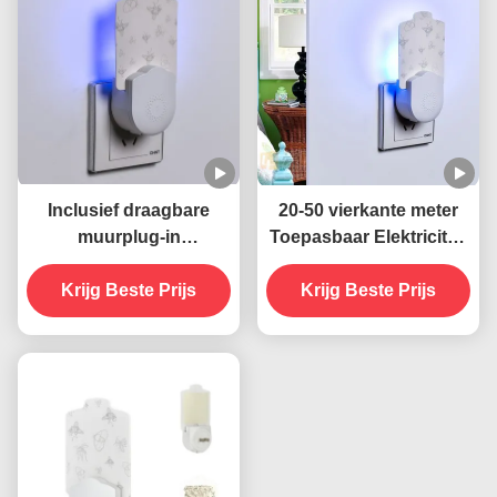
Inclusief draagbare
20-50 vierkante meter
muurplug-in
Toepasbaar Elektriciteit
stopcontact elektrische
Muur aansluiting Socket
Krijg Beste Prijs
395 NM UV
UV muggenverdelger
Krijg Beste Prijs
muggenverdelgende
Lamp Vaste staat Zeer
lamp Duurzame en
doeltreffend
effectieve
insectenbestrijding