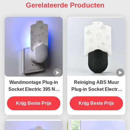
Gerelateerde Producten
Wandmontage Plug-in
Reiniging ABS Muur
Socket Electric 395 NM
Plug-in Socket Electric
UV
395 NM UV
muggenverdelgende
Krijg Beste Prijs
muggenverdelgende
Krijg Beste Prijs
lamp vliegende
lamp Vliegende
insectenverdelger
insectenverdelger val