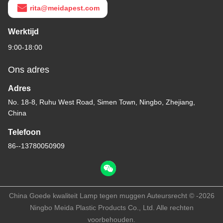
rita@meidapest.com
Werktijd
9:00-18:00
Ons adres
Adres
No. 18-8, Ruhu West Road, Simen Town, Ningbo, Zhejiang,
China
Telefoon
86--13780050909
China Goede kwaliteit Lamp tegen muggen Auteursrecht © -2026
Ningbo Meida Plastic Products Co., Ltd. Alle rechten
voorbehouden.