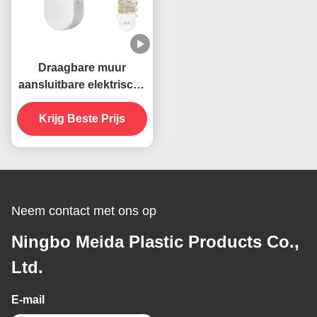
Draagbare muur
aansluitbare elektrische
395 NM UV muggen
doden lamp vliegende
Krijg Beste Prijs
insecten vanger
moordenaar
Neem contact met ons op
Ningbo Meida Plastic Products Co.,
Ltd.
E-mail