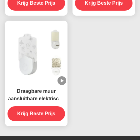
Krijg Beste Prijs
395 NM UV
UV muggenverdelger
Krijg Beste Prijs
muggenverdelgende
Lamp Vaste staat Zeer
lamp Duurzame en
doeltreffend
effectieve
insectenbestrijding
Draagbare muur
aansluitbare elektrische
395 NM UV muggen
doden lamp vliegende
Krijg Beste Prijs
insecten vanger
moordenaar