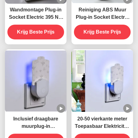
Wandmontage Plug-in
Reiniging ABS Muur
Socket Electric 395 NM
Plug-in Socket Electric
UV
395 NM UV
muggenverdelgende
Krijg Beste Prijs
muggenverdelgende
Krijg Beste Prijs
lamp vliegende
lamp Vliegende
insectenverdelger
insectenverdelger val
Inclusief draagbare
20-50 vierkante meter
muurplug-in
Toepasbaar Elektriciteit
stopcontact elektrische
Muur aansluiting Socket