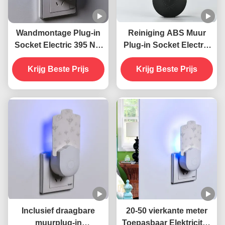
Wandmontage Plug-in
Reiniging ABS Muur
Socket Electric 395 NM
Plug-in Socket Electric
UV
395 NM UV
muggenverdelgende
Krijg Beste Prijs
muggenverdelgende
Krijg Beste Prijs
lamp vliegende
lamp Vliegende
insectenverdelger
insectenverdelger val
Inclusief draagbare
20-50 vierkante meter
muurplug-in
Toepasbaar Elektriciteit