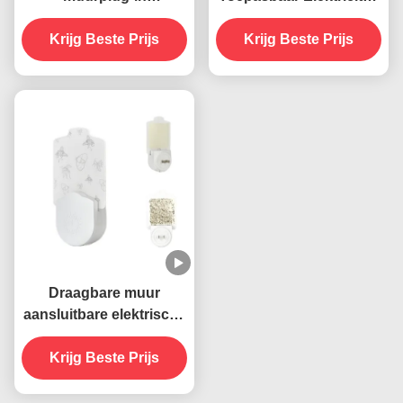
stopcontact elektrische
Muur aansluiting Socket
Krijg Beste Prijs
395 NM UV
UV muggenverdelger
Krijg Beste Prijs
muggenverdelgende
Lamp Vaste staat Zeer
lamp Duurzame en
doeltreffend
effectieve
insectenbestrijding
Draagbare muur
aansluitbare elektrische
395 NM UV muggen
doden lamp vliegende
Krijg Beste Prijs
insecten vanger
moordenaar