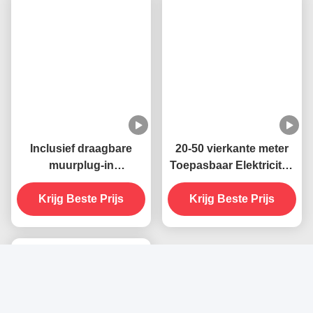
Inclusief draagbare
20-50 vierkante meter
muurplug-in
Toepasbaar Elektriciteit
stopcontact elektrische
Muur aansluiting Socket
Krijg Beste Prijs
395 NM UV
UV muggenverdelger
Krijg Beste Prijs
muggenverdelgende
Lamp Vaste staat Zeer
lamp Duurzame en
doeltreffend
effectieve
insectenbestrijding