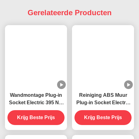
Gerelateerde Producten
Wandmontage Plug-in
Reiniging ABS Muur
Socket Electric 395 NM
Plug-in Socket Electric
UV
395 NM UV
muggenverdelgende
Krijg Beste Prijs
muggenverdelgende
Krijg Beste Prijs
lamp vliegende
lamp Vliegende
insectenverdelger
insectenverdelger val