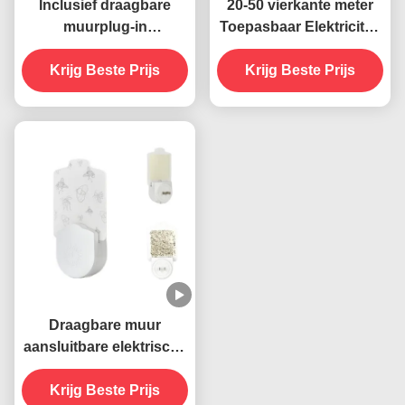
Inclusief draagbare
20-50 vierkante meter
muurplug-in
Toepasbaar Elektriciteit
stopcontact elektrische
Muur aansluiting Socket
Krijg Beste Prijs
395 NM UV
UV muggenverdelger
Krijg Beste Prijs
muggenverdelgende
Lamp Vaste staat Zeer
lamp Duurzame en
doeltreffend
effectieve
insectenbestrijding
Draagbare muur
aansluitbare elektrische
395 NM UV muggen
doden lamp vliegende
Krijg Beste Prijs