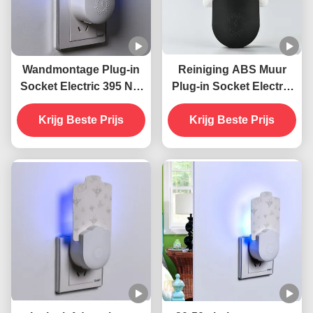
Wandmontage Plug-in
Reiniging ABS Muur
Socket Electric 395 NM
Plug-in Socket Electric
UV
395 NM UV
muggenverdelgende
Krijg Beste Prijs
muggenverdelgende
Krijg Beste Prijs
lamp vliegende
lamp Vliegende
insectenverdelger
insectenverdelger val