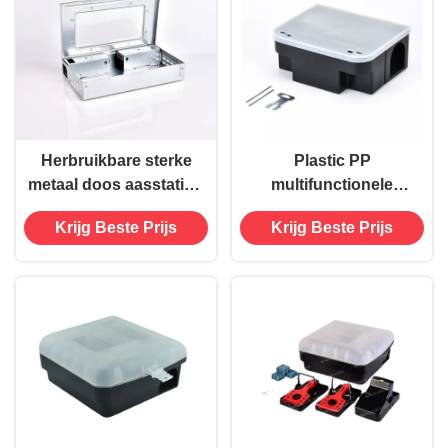
Herbruikbare sterke
Plastic PP
metaal doos aasstation
multifunctionele
voor menselijke
lokaasstation voor
Krijg Beste Prijs
Krijg Beste Prijs
knaagdierbestrijding
duurzame oplossing
tegen knaagdieren