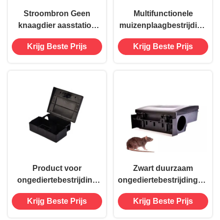
Stroombron Geen
Multifunctionele
knaagdier aasstation
muizenplaagbestrijding
voor huishoudelijke
knaagdierval voor witte
Krijg Beste Prijs
Krijg Beste Prijs
plastic muizen Rat Trap
muizen lokaas station
Box 800g
doos
Product voor
Zwart duurzaam
ongediertebestrijding
ongediertebestrijdingsstat
Smart Rodent Bait
voor knaagdieren met
Krijg Beste Prijs
Krijg Beste Prijs
Station Tunnel voor
kleverige val
muizen en kakkerlakken