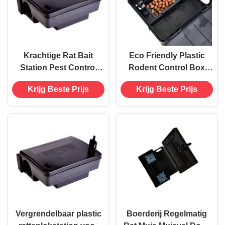
Krachtige Rat Bait
Eco Friendly Plastic
Station Pest Control
Rodent Control Box
Muisval Box voor de
voor Muis Bait Station
Krijg Beste Prijs
Krijg Beste Prijs
vernietiging van plagen
in Black Power Source-
Free
Vergrendelbaar plastic
Boerderij Regelmatig