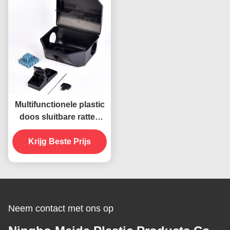
Multifunctionele plastic
doos sluitbare ratten
muizen muisval
lokaasstation met
Krijg Beste Prijs
ruimte voor veerval en
lokaas 262g
Neem contact met ons op