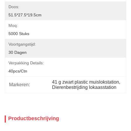
Doos:
51.5*27.5*19.5cm
Moq:
5000 Stuks
Voortgangstijd:
30 Dagen
Verpakking Details:
40pcs/ctn
41 g zwart plastic muislokstation
, 
Markeren:
Dierenbestrijding lokaasstation
Productbeschrijving