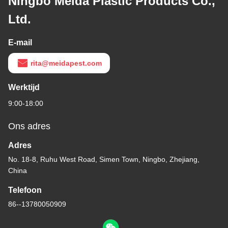
Ningbo Meida Plastic Products Co.,
Ltd.
E-mail
rita@meidapest.com
Werktijd
9:00-18:00
Ons adres
Adres
No. 18-8, Ruhu West Road, Simen Town, Ningbo, Zhejiang,
China
Telefoon
86--13780050909